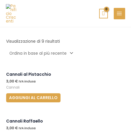
Vai
MAIN
al
MENU
contenuto
Visualizzazione di 9 risultati
Cannoli al Pistacchio
3,00
€
IVA inclusa
Cannoli
AGGIUNGI AL CARRELLO
Cannoli Raffaello
3,00
€
IVA inclusa