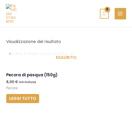
Vai
MAIN
al
MENU
contenuto
Visualizzazione del risultato
ESAURITO
Pecora di pasqua (150g)
8,00
€
IVA inclusa
Pecore
LEGGI TUTTO