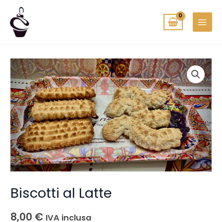
Vai
MAIN
al
MENU
contenuto
Biscotti
al
Latte
quantità
Biscotti al Latte
8,00
€
IVA inclusa