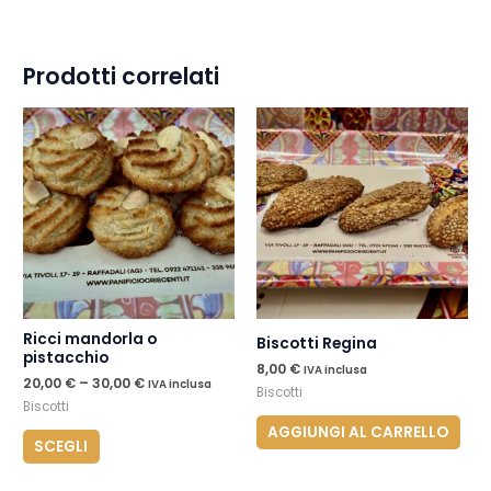
Prodotti correlati
Questo
prodotto
ha
più
varianti.
Le
opzioni
possono
essere
Ricci mandorla o
Biscotti Regina
pistacchio
scelte
8,00
€
IVA inclusa
20,00
€
–
30,00
€
IVA inclusa
nella
Biscotti
Biscotti
pagina
AGGIUNGI AL CARRELLO
SCEGLI
del
prodotto